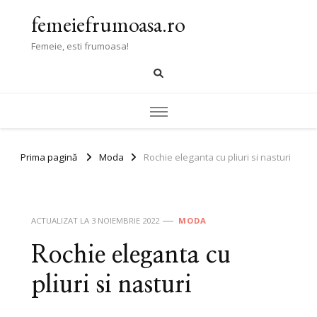
femeiefrumoasa.ro
Femeie, esti frumoasa!
Prima pagină
Moda
Rochie eleganta cu pliuri si nasturi
ACTUALIZAT LA
3 NOIEMBRIE 2022
MODA
Rochie eleganta cu
pliuri si nasturi