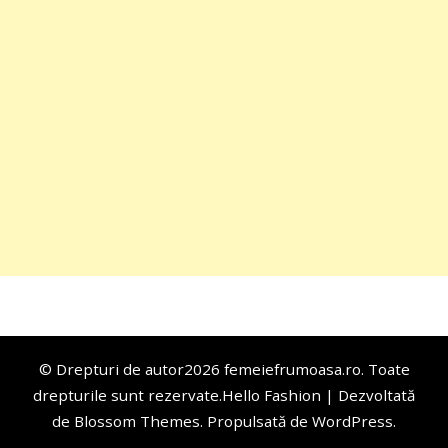
© Drepturi de autor2026
femeiefrumoasa.ro
. Toate
drepturile sunt rezervate.
Hello Fashion | Dezvoltată
de
Blossom Themes
. Propulsată de
WordPress
.