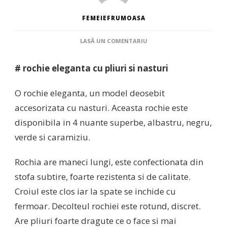
FEMEIEFRUMOASA
LA
LASĂ UN COMENTARIU
ROCHIE
ELEGANTA
# rochie eleganta cu pliuri si nasturi
CU
PLIURI
SI
O rochie eleganta, un model deosebit
NASTURI
accesorizata cu nasturi. Aceasta rochie este
disponibila in 4 nuante superbe, albastru, negru,
verde si caramiziu.
Rochia are maneci lungi, este confectionata din
stofa subtire, foarte rezistenta si de calitate.
Croiul este clos iar la spate se inchide cu
fermoar. Decolteul rochiei este rotund, discret.
Are pliuri foarte dragute ce o face si mai