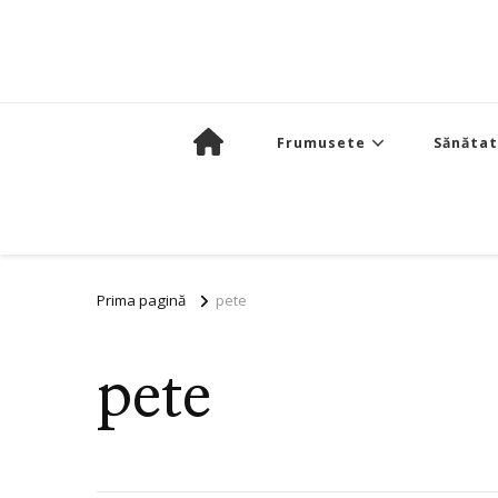
Frumusete
Sănăta
Prima pagină
pete
pete