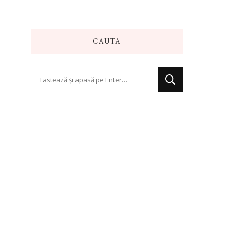
CAUTA
Cauți
ceva?