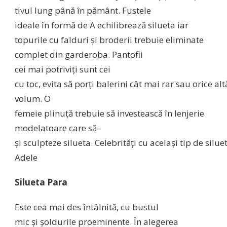
tivul lung
până
în
pământ
. Fustele
ideale
în
formă
de A
echilibrează
silueta
iar
topurile cu falduri
şi
broderii trebuie eliminate
complet
din
garderoba
. Pantofii
cei
mai
potriviţi
sunt
cei
cu
toc
,
evita
să
porţi
balerini
cât
mai
rar
sau
orice
alt
volum. O
femeie
plinuţă
trebuie
să
investească
în
lenjerie
modelatoare
care
să
–
şi
sculpteze
silueta
.
Celebrităţi
cu
acelaşi
tip
de
silue
Adele
Silueta
Para
Este
cea
mai
des
întâlnită
, cu bustul
mic
şi
şoldurile
proeminente
.
În
alegerea