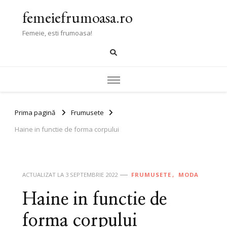
femeiefrumoasa.ro
Femeie, esti frumoasa!
Prima pagină
Frumusete
Haine in functie de forma corpului
ACTUALIZAT LA
3 SEPTEMBRIE 2022
FRUMUSETE
MODA
Haine in functie de
forma corpului