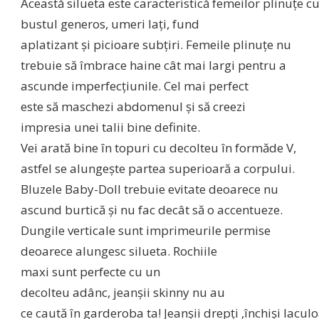
Această
silueta
este
caracteristică
femeilor
plinuţe
c
bustul generos, umeri
laţi
, fund
aplatizant
şi
picioare
subţiri
. Femeile
plinuţe
nu
trebuie
să
îmbrace
haine
cât
mai
largi
pentru a
ascunde
imperfecţiunile
. Cel
mai
perfect
este
să
maschezi abdomenul
şi
să
creezi
impresia unei
talii
bine
definite
.
Vei
arată
bine
în
topuri cu decolteu
în
formă
de V,
astfel
se
alungeşte
partea
superioară
a corpului.
Bluzele Baby-Doll trebuie evitate deoarece nu
ascund
burtică
şi
nu fac
decât
să
o accentueze.
Dungile verticale
sunt
imprimeurile permise
deoarece alungesc
silueta
. Rochiile
maxi
sunt
perfecte cu un
decolteu
adânc
,
jeanşii
skinny nu au
ce
caută
în
garderoba
ta
!
Jeanşii
drepţi
,
închişi
la
cul