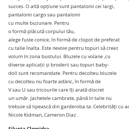
succes. O
altă
opţiune
sunt
pantalonii cei
largi
,
pantalonii cargo
sau
pantalonii
cu
multe
buzunare. Pentru
o
formă
plăcută
corpului
tău
,
alege
fuste
conice,
în
formă
de clopot de preferat
cu talie
înalta
. Este nevoie pentru topuri
să
creez
volum
în
zona
bustului. Bluzele cu volane ,cu
diverse
aplicaţii
şi
broderii
sau
topuri baby-
doll
sunt
recomandate. Pentru decolteu bluzele
cu decolteu nu foarte
adânc
,
în
formă
de
V
sau
U
sau
tricourile
care
îţi
arată
discret
un
umăr
.
Jachetele
cambrate,
până
în
talie nu
trebuie
să
lipească
din
garderoba
ta
.
Celebrităţi
cu
a
Nicole Kidman, Cameron Diaz .
Silueta
Clepsidra