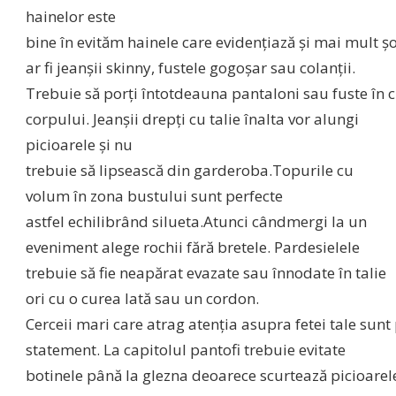
hainelor este
bine
în
evităm
hainele
care
evidenţiază
şi
mai
mult
şo
ar
fi
jeanşii
skinny, fustele
gogoşar
sau
colanţii
.
Trebuie
să
porţi
întotdeauna
pantaloni
sau
fuste
în
c
corpului.
Jeanşii
drepţi
cu talie
înalta
vor alungi
picioarele
şi
nu
trebuie
să
lipsească
din
garderoba
.Topurile cu
volum
în
zona
bustului
sunt
perfecte
astfel
echilibrând
silueta
.Atunci
când
mergi
la
un
eveniment alege rochii
fără
bretele. Pardesielele
trebuie
să
fie
neapărat
evazate
sau
înnodate
în
talie
ori cu o curea
lată
sau
un cordon.
Cerceii
mari
care
atrag
atenţia
asupra
fetei
tale
sunt
statement.
La
capitolul pantofi trebuie evitate
botinele
până
la
glezna
deoarece
scurtează
picioarel