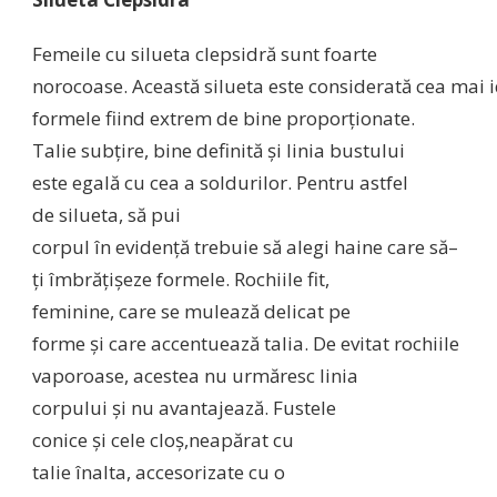
Femeile cu
silueta
clepsidră
sunt
foarte
norocoase.
Această
silueta
este
considerată
cea
mai
formele
fiind
extrem de bine
proporţionate
.
Talie
subţire
, bine
definită
şi
linia bustului
este
egală
cu
cea
a
soldurilor
. Pentru astfel
de
silueta
,
să
pui
corpul
în
evidenţă
trebuie
să
alegi haine
care
să
–
ţi
îmbrăţişeze
formele. Rochiile fit,
feminine,
care
se
mulează
delicat pe
forme
şi
care
accentuează
talia. De evitat rochiile
vaporoase,
acestea
nu
urmăresc
linia
corpului
şi
nu
avantajează
. Fustele
conice
şi
cele
cloş
,
neapărat
cu
talie
înalta,
accesorizate cu o