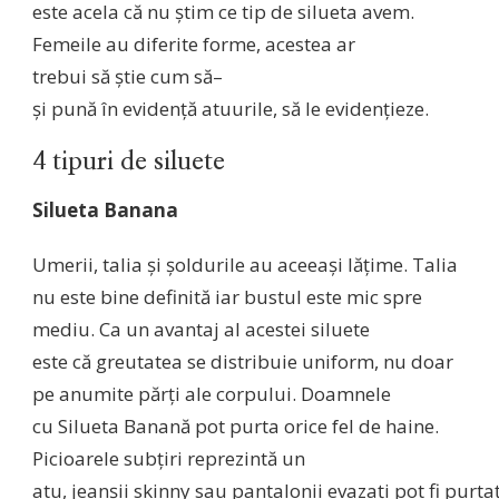
este acela
că
nu
ştim
ce
tip
de
silueta
avem.
Femeile au diferite forme,
acestea
ar
trebui
să
ştie
cum
să
–
şi
pună
în
evidenţă
atuurile,
să
le
evidenţieze
.
4 tipuri de siluete
Silueta
Banana
Umerii, talia
şi
şoldurile
au
aceeaşi
lăţime
. Talia
nu este bine
definită
iar bustul este mic spre
mediu.
Ca
un avantaj
al
acestei
siluete
este
că
greutatea
se
distribuie uniform, nu doar
pe anumite
părţi
ale corpului. Doamnele
cu
Silueta
Banană
pot
purta
orice fel de haine.
Picioarele
subţiri
reprezintă
un
atu,
jeanşii
skinny
sau
pantalonii
evazaţi
pot
fi
purtaţ