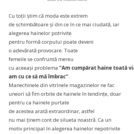
HAINE
IN
Cu
toţii
ştim
că
moda
este extrem
FUNCTIE
DE
de
schimbătoare
şi
din
ce
în
ce
mai
ciudată
, iar
FORMA
alegerea hainelor potrivite
CORPULUI
pentru
formă
corpului poate deveni
o
adevărată
provocare. Toate
femeile
se
confruntă
mereu
cu
aceeaşi
problema
“Am
cumpărat
haine
toată
vi
am cu ce
să
mă
îmbrac
“
.
Manechinele
din
vitrinele magazinelor ne fac
uneori
să
fim orbite de hainele
în
tendinţe
, doar
pentru ca hainele purtate
de
acestea
arată
extraordinar, astfel
nu
mai
ţinem
cont
de
silueta
noastră
.
Ca
un
motiv principal
în
alegerea hainelor nepotrivite