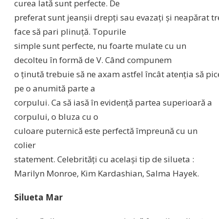
curea
lată
sunt
perfecte. De
preferat
sunt
jeanşii
drepţi
sau
evazaţi
şi
neapărat
tr
face
să
pari
plinuţă
. Topurile
simple
sunt
perfecte, nu foarte mulate cu un
decolteu
în
formă
de V.
Când
compunem
o
ţinută
trebuie
să
ne
axam
astfel
încât
atenţia
să
pic
pe o
anumită
parte
a
corpului.
Ca
să
iasă
în
evidenţă
partea
superioară
a
corpului, o
bluza
cu o
culoare
puternică
este
perfectă
împreună
cu un
colier
statement.
Celebrităţi
cu
acelaşi
tip
de
silueta
:
Marilyn Monroe, Kim Kardashian,
Salma
Hayek.
Silueta
Mar