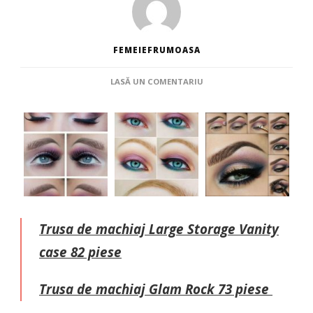
FEMEIEFRUMOASA
LA
LASĂ UN COMENTARIU
MACHIAJ
OCHI
ALBASTRI
Trusa de machiaj Large Storage Vanity
case 82 piese
Trusa de machiaj Glam Rock 73 piese