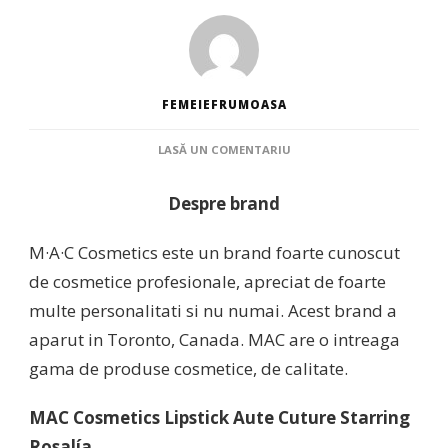
FEMEIEFRUMOASA
LA
LASĂ UN COMENTARIU
RUJ
CREMOS
Despre brand
STARRING
ROSALIA
MAC
M·A·C Cosmetics este un brand foarte cunoscut
de cosmetice profesionale, apreciat de foarte
multe personalitati si nu numai. Acest brand a
aparut in Toronto, Canada. MAC are o intreaga
gama de produse cosmetice, de calitate.
MAC Cosmetics Lipstick Aute Cuture Starring
Rosalía