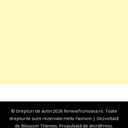
© Drepturi de autor2026
femeiefrumoasa.ro
. Toate
drepturile sunt rezervate.
Hello Fashion | Dezvoltată
de
Blossom Themes
. Propulsată de
WordPress
.