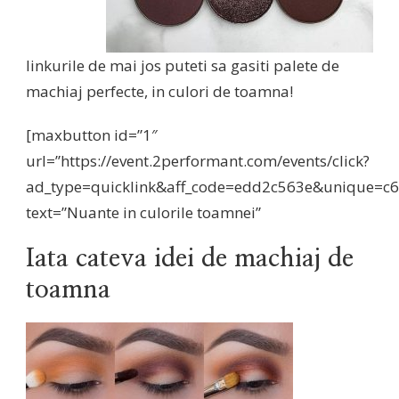
linkurile de mai jos puteti sa gasiti palete de
machiaj perfecte, in culori de toamna!
[maxbutton id=”1″
url=”https://event.2performant.com/events/click?
ad_type=quicklink&aff_code=edd2c563e&unique=c
text=”Nuante in culorile toamnei”
Iata cateva idei de machiaj de
toamna