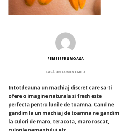
FEMEIEFRUMOASA
LA
LASĂ UN COMENTARIU
MAKEUP
IN
Intotdeauna un machiaj discret care sa-ti
CULORILE
TOAMNEI
ofere o imagine naturala si fresh este
perfecta pentru lunile de toamna. Cand ne
gandim la un machiaj de toamna ne gandim
la culori de maro, teracota, maro roscat,
culorile pamantului etc.