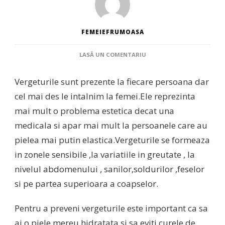
FEMEIEFRUMOASA
LA
LASĂ UN COMENTARIU
SCAPA
DE
Vergeturile sunt prezente la fiecare persoana dar
VERGETURI
CU
cel mai des le intalnim la femei.Ele reprezinta
AJUTORUL
mai mult o problema estetica decat una
REȚETELOR
NATURISTE
medicala si apar mai mult la persoanele care au
pielea mai putin elastica.Vergeturile se formeaza
in zonele sensibile ,la variatiile in greutate , la
nivelul abdomenului , sanilor,soldurilor ,feselor
si pe partea superioara a coapselor.
Pentru a preveni vergeturile este important ca sa
ai o piele mereu hidratata si sa eviti curele de