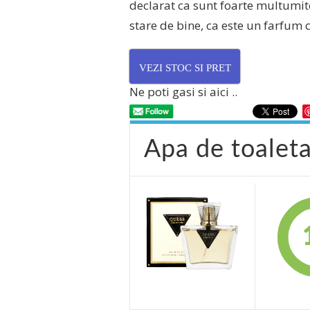
declarat ca sunt foarte multumit
GUESS
:
stare de bine, ca este un farfum 
REVIEW
VEZI STOC SI PRET
Ne poti gasi si aici ..
Apa de toalet