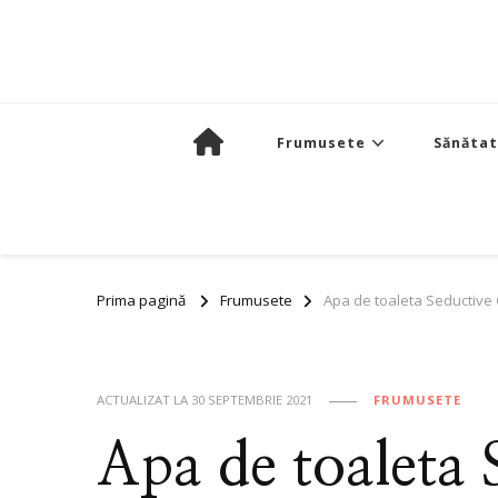
Frumusete
Sănăta
Prima pagină
Frumusete
Apa de toaleta Seductive
ACTUALIZAT LA
30 SEPTEMBRIE 2021
FRUMUSETE
Apa de toaleta 