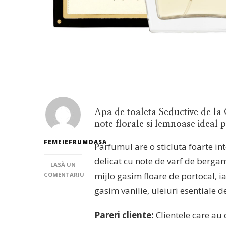
Apa de toaleta Seductive de la
note florale si lemnoase ideal p
FEMEIEFRUMOASA
Parfumul are o sticluta foarte in
delicat cu note de varf de berga
LASĂ UN
mijlo gasim floare de portocal, i
COMENTARIU
LA
gasim vanilie, uleiuri esentiale
APA
DE
TOALETA
Pareri cliente:
Clientele care au
SEDUCTIVE