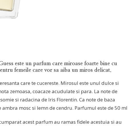
 Guess este un parfum care miroase foarte bine cu
entru femeile care vor sa aiba un miros delicat.
teresanta care te cucereste. Mirosul este unul dulce si
mota zemoasa, coacaze acudulate si para. La note de
asomie si radacina de Iris Florentin. Ca note de baza
 de ambra mosc si lemn de cendru. Parfumul este de 50 ml
 cumparat acest parfum au ramas fidele acestuia si au