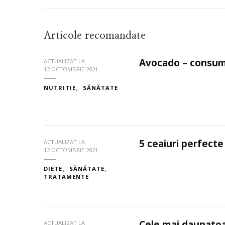
Articole recomandate
Avocado – consum
ACTUALIZAT LA
12 OCTOMBRIE 2021
NUTRITIE
SĂNĂTATE
5 ceaiuri perfect
ACTUALIZAT LA
12 OCTOMBRIE 2021
DIETE
SĂNĂTATE
TRATAMENTE
Cele mai daunatoa
ACTUALIZAT LA