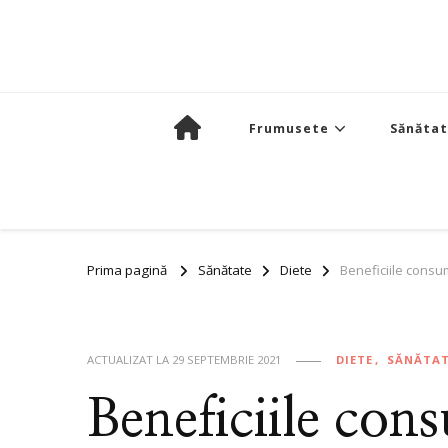
Frumusete
Sănăta
Prima pagină
Sănătate
Diete
Beneficiile consu
ACTUALIZAT LA
29 SEPTEMBRIE 2021
DIETE
SĂNĂTA
Beneficiile con