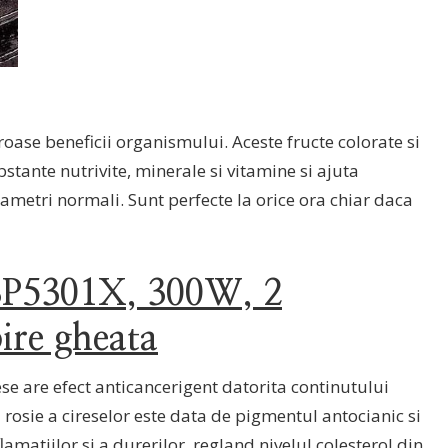
se beneficii organismului. Aceste fructe colorate si
stante nutrivite, minerale si vitamine si ajuta
ametri normali. Sunt perfecte la orice ora chiar daca
BP5301X, 300W, 2
bire gheata
e are efect anticancerigent datorita continutului
 rosie a cireselor este data de pigmentul antocianic si
lamatiilor si a durerilor, regland nivelul colesterol din