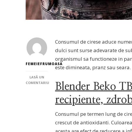
Consumul de cirese aduce numeroa
dulci sunt surse adevarate de sub
organismul sa functioneze in par
FEMEIEFRUMOASA
este dimineata, pranz sau seara.
LASĂ UN
COMENTARIU
Blender Beko T
LA
BENEFICIILE
recipiente, zdro
CONSUMULUI
DE
CIRESE
Consumul pe termen lung de cires
crescut de antioxidanti. Culoarea
acesta are efect de reducere a inf