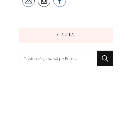
CAUTA
Cauți
ceva?