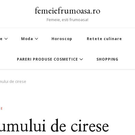
femeiefrumoasa.ro
Femeie, esti frumoasa!
te
Moda
Horoscop
Retete culinare
PARERI PRODUSE COSMETICE
SHOPPING
mului de cirese
TE
sumului de cirese