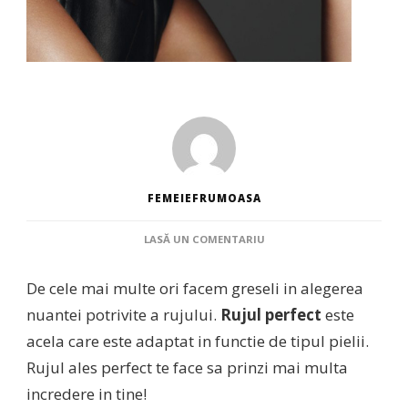
FEMEIEFRUMOASA
LA
LASĂ UN COMENTARIU
RUJUL
PERFECT
De cele mai multe ori facem greseli in alegerea
IN
FUNCTIE
nuantei potrivite a rujului.
Rujul perfect
este
DE
acela care este adaptat in functie de tipul pielii.
PIELE
:
Rujul ales perfect te face sa prinzi mai multa
RECOMANDARI
incredere in tine!