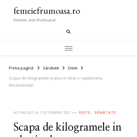
femeiefrumoasa.ro
Femeie, esti frumoasa!
Prima pagină
Sănătate
Diete
Scapa de kilogramele in plus in doar o saptamana :
Recomandari
ACTUALIZAT LA
1 OCTOMBRIE 2021
DIETE
SĂNĂTATE
Scapa de kilogramele in