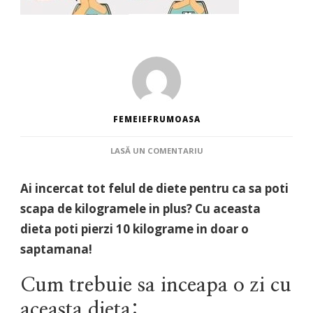
FEMEIEFRUMOASA
LA
LASĂ UN COMENTARIU
SCAPA
DE
Ai incercat tot felul de diete pentru ca sa poti
KILOGRAMELE
IN
scapa de kilogramele in plus? Cu aceasta
PLUS
dieta poti pierzi 10 kilograme in doar o
IN
DOAR
saptamana!
O
SAPTAMANA
Cum trebuie sa inceapa o zi cu
:
RECOMANDARI
aceasta dieta: